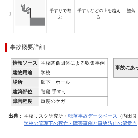
手すりで遊
手すりなどの上を越え
墜落
1
ぶ
る
事故概要詳細
情報ソース
学校関係団体による収集事例
事故にあ
建物用途
学校
場所
廊下・ホール
建築部位
階段 手すり
障害程度
重度のケガ
出典：
学校リスク研究所・
転落事故データベース
（内田良
学校の管理下の死亡・障害事例と事故防止の留意点