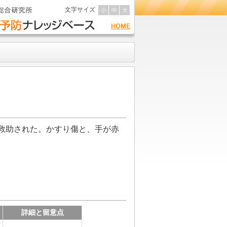
文字サイズ
小
中
大
救助された。かすり傷と、手が赤
詳細と留意点