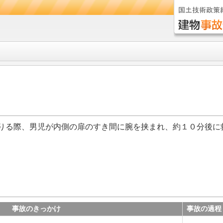
りる際、男児が内側の扉のすき間に腕を挟まれ、約１０分後に
事故のきっかけ
事故の過程