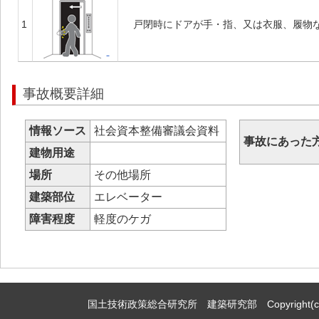
1
戸閉時にドアが手・指、又は衣服、履物
事故概要詳細
情報ソース
社会資本整備審議会資料
事故にあった
建物用途
場所
その他場所
建築部位
エレベーター
障害程度
軽度のケガ
国土技術政策総合研究所 建築研究部 Copyright(c)2009,Natio