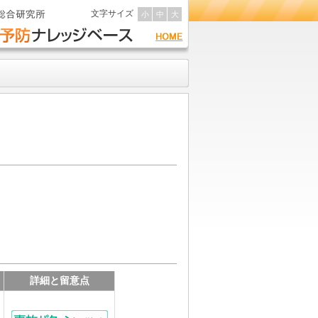
文字サイズ
小
中
大
詳細と留意点