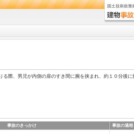
りる際、男児が内側の扉のすき間に腕を挟まれ、約１０分後に
事故のきっかけ
事故の過程