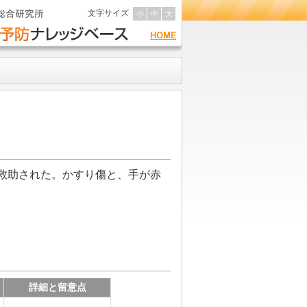
文字サイズ
小
中
大
救助された。かすり傷と、手が赤
詳細と留意点