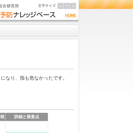
文字サイズ
小
中
大
うになり、指も危なかったです。
過程
詳細と留意点