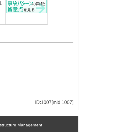
ま
ID:1007[mid:1007]
ructure Management