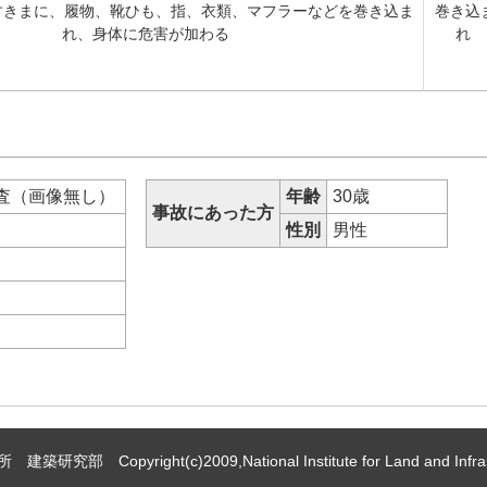
すきまに、履物、靴ひも、指、衣類、マフラーなどを巻き込ま
巻き込
れ、身体に危害が加わる
れ
査（画像無し）
年齢
30歳
事故にあった方
等
性別
男性
 Copyright(c)2009,National Institute for Land and Infrast