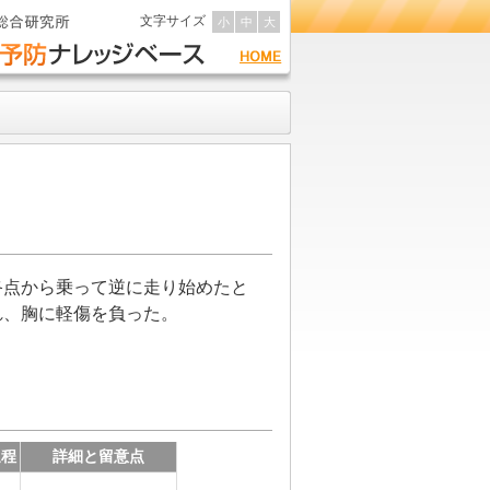
文字サイズ
小
中
大
終点から乗って逆に走り始めたと
れ、胸に軽傷を負った。
過程
詳細と留意点