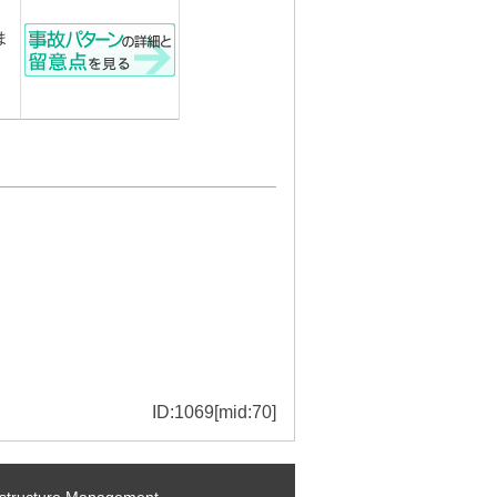
ま
ID:1069[mid:70]