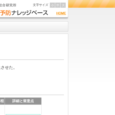
文字サイズ
小
中
大
止させた。
過程
詳細と留意点