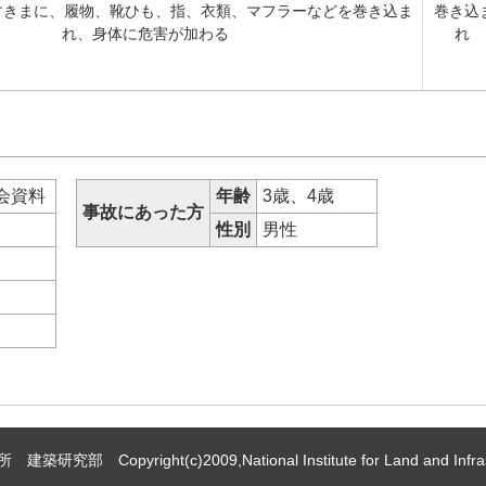
すきまに、履物、靴ひも、指、衣類、マフラーなどを巻き込ま
巻き込
れ、身体に危害が加わる
れ
会資料
年齢
3歳、4歳
事故にあった方
性別
男性
た
 Copyright(c)2009,National Institute for Land and Infrast