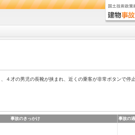
３、４才の男児の長靴が挟まれ、近くの乗客が非常ボタンで停
事故のきっかけ
事故の