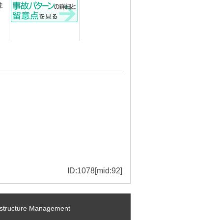
ま
ID:1078[mid:92]
ructure Management