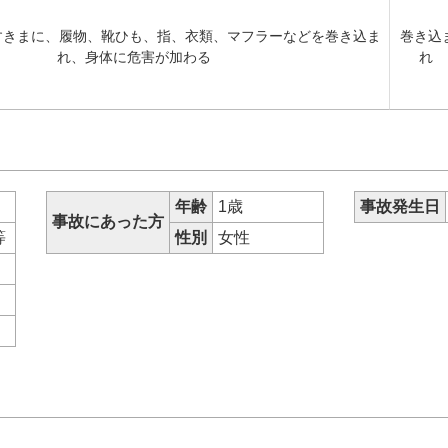
すきまに、履物、靴ひも、指、衣類、マフラーなどを巻き込ま
巻き込
れ、身体に危害が加わる
れ
年齢
1歳
事故発生日
事故にあった方
等
性別
女性