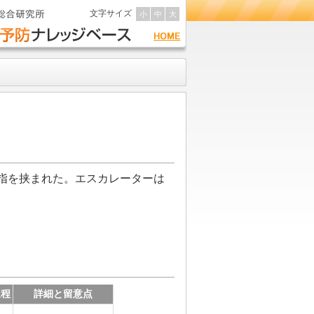
文字サイズ
小
中
大
指を挟まれた。エスカレーターは
過程
詳細と留意点