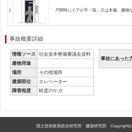
1
戸閉時にドアが手・指、又は衣服、履物
事故概要詳細
情報ソース
社会資本整備審議会資料
事故にあった
建物用途
場所
その他場所
建築部位
エレベーター
障害程度
軽度のケガ
国土技術政策総合研究所 建築研究部 Copyright(c)2009,Natio