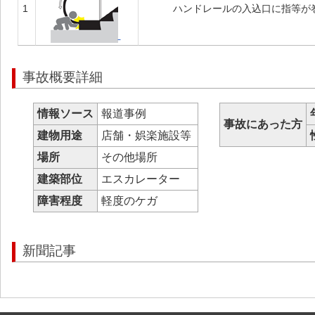
1
ハンドレールの入込口に指等が
事故概要詳細
情報ソース
報道事例
事故にあった方
建物用途
店舗・娯楽施設等
場所
その他場所
建築部位
エスカレーター
障害程度
軽度のケガ
新聞記事