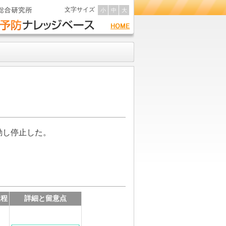
文字サイズ
小
中
大
動し停止した。
過程
詳細と留意点