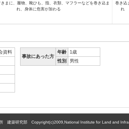
すきまに、履物、靴ひも、指、衣類、マフラーなどを巻き込ま
巻き込
れ、身体に危害が加わる
れ
会資料
年齢
1歳
事故にあった方
性別
男性
 Copyright(c)2009,National Institute for Land and Infrast