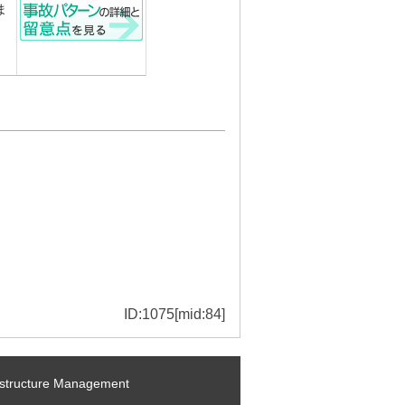
ま
ID:1075[mid:84]
ructure Management