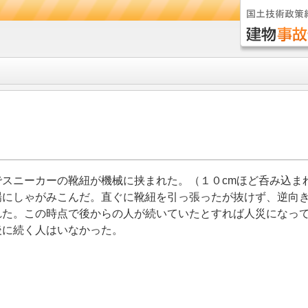
スニーカーの靴紐が機械に挟まれた。（１０cmほど呑み込ま
場にしゃがみこんだ。直ぐに靴紐を引っ張ったが抜けず、逆向
れた。この時点で後からの人が続いていたとすれば人災になっ
後に続く人はいなかった。