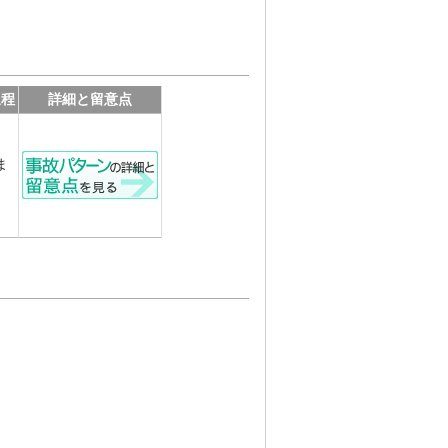
過程
詳細と留意点
ま