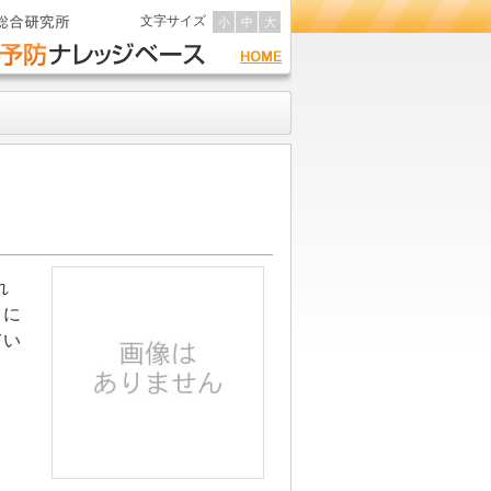
文字サイズ
小
中
大
れ
きに
てい