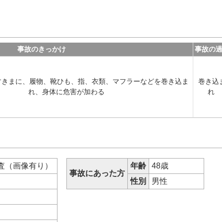
事故のきっかけ
事故の
すきまに、履物、靴ひも、指、衣類、マフラーなどを巻き込ま
巻き込
れ、身体に危害が加わる
れ
査（画像有り）
年齢
48歳
事故にあった方
等
性別
男性