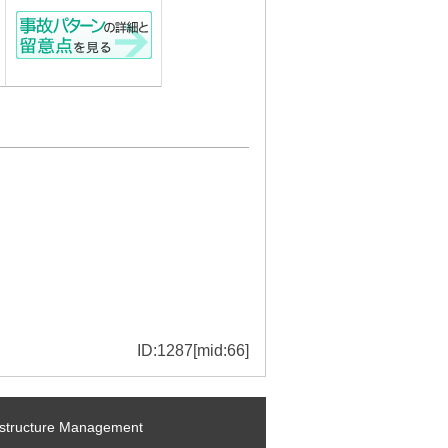
ID:1287[mid:66]
ructure Management