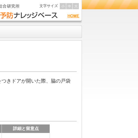
文字サイズ
小
中
大
をつきドアが開いた際、脇の戸袋
詳細と留意点