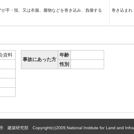
アが手・指、又は衣服、履物などを巻き込み、負傷する
巻き込まれ
会資料
年齢
事故にあった方
性別
 Copyright(c)2009,National Institute for Land and Infrast