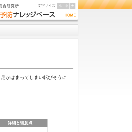
文字サイズ
小
中
大
に足がはまってしまい転びそうに
詳細と留意点