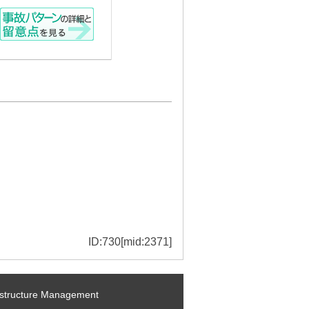
ID:730[mid:2371]
ructure Management