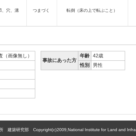
凹、穴、溝
つまづく
転倒（床の上で転ぶこと）
査（画像無し）
年齢
42歳
事故にあった方
性別
男性
 Copyright(c)2009,National Institute for Land and Infrast