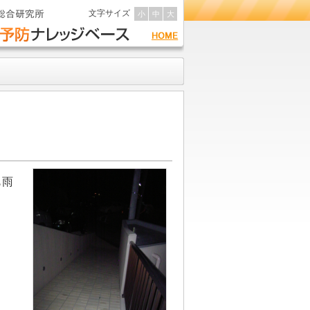
文字サイズ
小
中
大
も雨