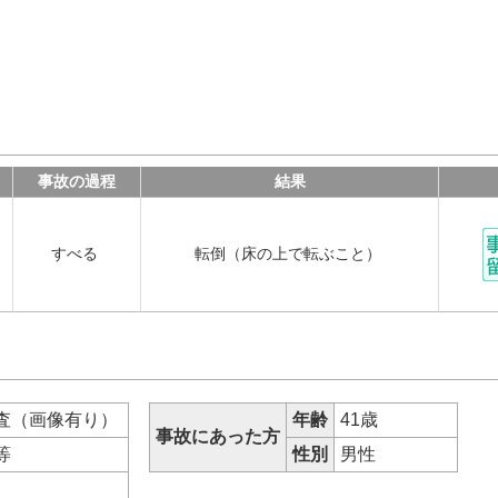
事故の過程
結果
すべる
転倒（床の上で転ぶこと）
査（画像有り）
年齢
41歳
事故にあった方
部等
性別
男性
チ