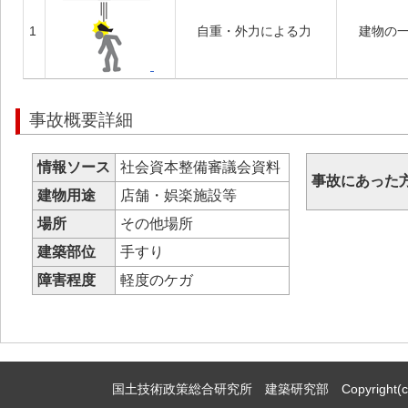
1
自重・外力による力
建物の
事故概要詳細
情報ソース
社会資本整備審議会資料
事故にあった
建物用途
店舗・娯楽施設等
場所
その他場所
建築部位
手すり
障害程度
軽度のケガ
国土技術政策総合研究所 建築研究部 Copyright(c)2009,Natio