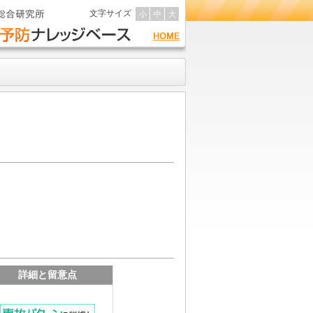
文字サイズ
小
中
大
詳細と留意点