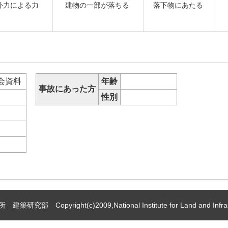
外力による力
建物の一部が落ちる
落下物にあたる
会資料
年齢
事故にあった方
等
性別
チ
 Copyright(c)2009,National Institute for Land and Infrast