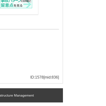
ID:1578[mid:836]
ructure Management