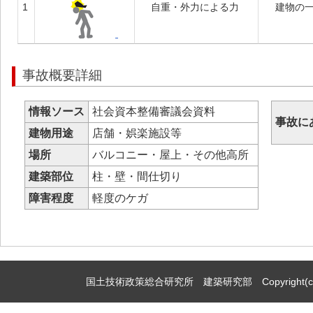
1
自重・外力による力
建物の
事故概要詳細
情報ソース
社会資本整備審議会資料
事故に
建物用途
店舗・娯楽施設等
場所
バルコニー・屋上・その他高所
建築部位
柱・壁・間仕切り
障害程度
軽度のケガ
国土技術政策総合研究所 建築研究部 Copyright(c)2009,Natio