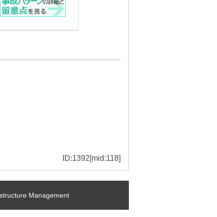
ID:1392[mid:118]
ructure Management