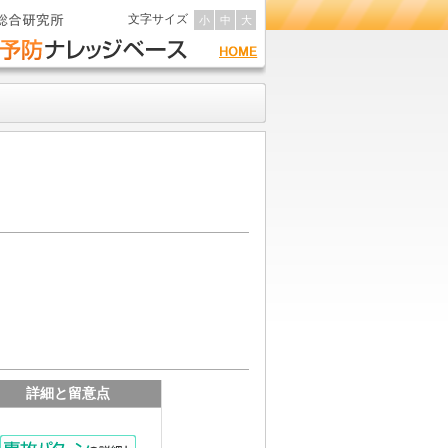
文字サイズ
小
中
大
詳細と留意点