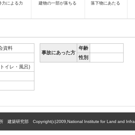
外力による力
建物の一部が落ちる
落下物にあたる
会資料
年齢
事故にあった方
等
性別
・トイレ・風呂)
 Copyright(c)2009,National Institute for Land and Infrast