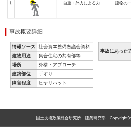
1
自重・外力による力
建物の
事故概要詳細
情報ソース
社会資本整備審議会資料
事故にあった
建物用途
集合住宅の共有部等
場所
外構・アプローチ
建築部位
手すり
障害程度
ヒヤリハット
国土技術政策総合研究所 建築研究部 Copyright(c)2009,Natio