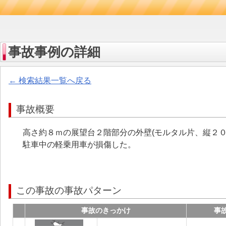
事故事例の詳細
← 検索結果一覧へ戻る
事故概要
高さ約８ｍの展望台２階部分の外壁(モルタル片、縦２
駐車中の軽乗用車が損傷した。
この事故の事故パターン
事故のきっかけ
事