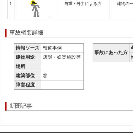
1
自重・外力による力
建物の
事故概要詳細
情報ソース
報道事例
事故にあった方
建物用途
店舗・娯楽施設等
場所
建築部位
窓
障害程度
新聞記事