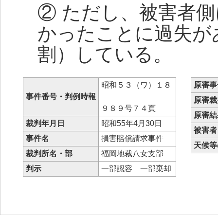
② ただし、被害者
かったことに過失が
割）している。
昭和５３（ワ）１８
原審事
事件番号・判例時報
原審裁
９８９号７４頁
原審結
裁判年月日
昭和55年4月30日
被害者
事件名
損害賠償請求事件
天候等
裁判所名・部
福岡地裁八女支部
判示
一部認容 一部棄却