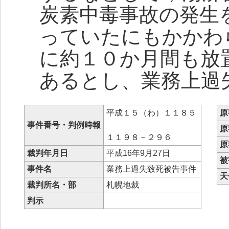
炭素中毒事故の発生
っていたにもかかわ
に約１０か月間も放
あるとし、業務上過
平成１５（わ）１１８５
原
事件番号・判例時報
原
１１９８－２９６
原
裁判年月日
平成16年9月27日
被
事件名
業務上過失致死被告事件
天
裁判所名・部
札幌地裁
判示