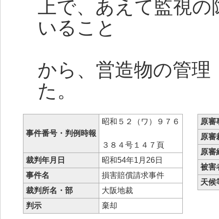
上で、あえて監視の
いること
から、営造物の管理
た。
昭和５２（ワ）９７６
原審
事件番号・判例時報
原審
３８４号１４７頁
原審
裁判年月日
昭和54年1月26日
被害
事件名
損害賠償請求事件
天候
裁判所名・部
大阪地裁
判示
棄却