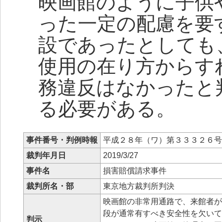
映画館のように子供
った一定の配慮を要
設であったとしても
使用の在り方からす
務違反はなかったと
る必要がある。
事件番号・判例時報
平成２８年（ワ）第３３３２６
裁判年月日
2019/3/27
事件名
損害賠償請求事件
裁判所名・部
東京地方裁判所判決
映画館の非常用通路で、来館者が
段が通常有すべき安全性を欠いて
判示