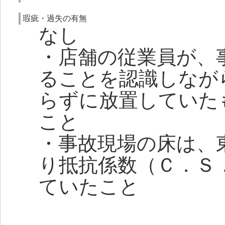
瑕疵・過失の有無
なし
・店舗の従業員が、
ることを認識しなが
らずに放置していた
こと
・事故現場の床は、
り抵抗係数（Ｃ．Ｓ
ていたこと