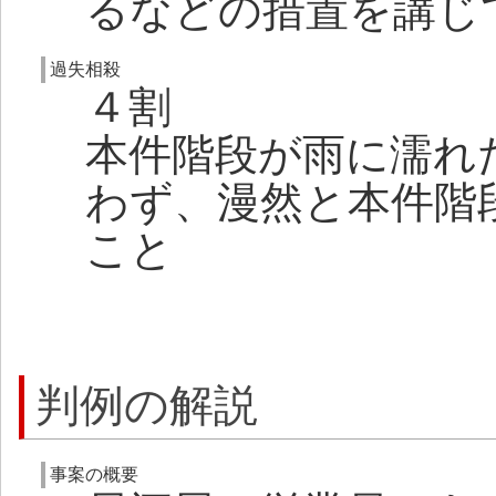
るなどの措置を講じ
過失相殺
４割
本件階段が雨に濡れ
わず、漫然と本件階
こと
判例の解説
事案の概要