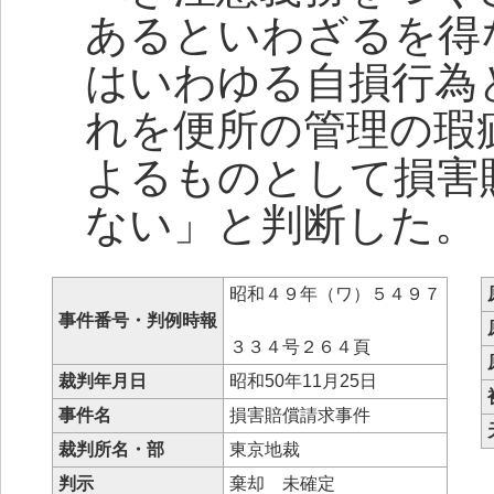
あるといわざるを得
はいわゆる自損行為
れを便所の管理の瑕
よるものとして損害
ない」と判断した。
昭和４９年（ワ）５４９７
事件番号・判例時報
３３４号２６４頁
裁判年月日
昭和50年11月25日
事件名
損害賠償請求事件
裁判所名・部
東京地裁
判示
棄却 未確定