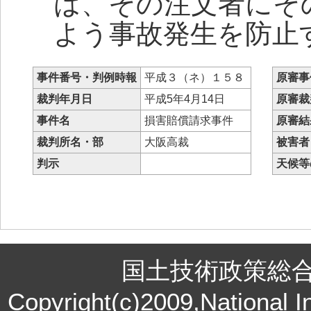
は、その注文者にそ
よう事故発生を防止
事件番号・判例時報
平成３（ネ）１５８
原審事
裁判年月日
平成5年4月14日
原審裁
事件名
損害賠償請求事件
原審結
裁判所名・部
大阪高裁
被害者
判示
天候等
国土技術政策総
Copyright(c)2009,National In