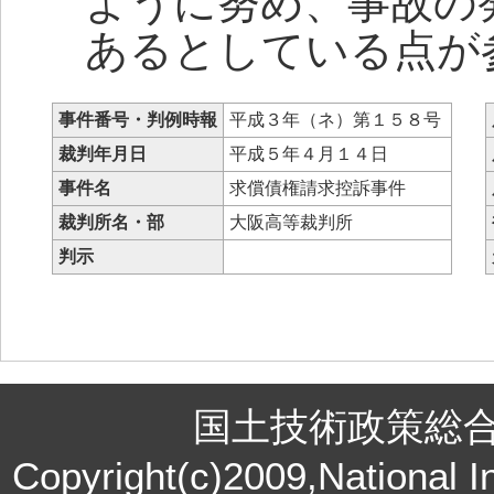
ように努め、事故の
あるとしている点が
事件番号・判例時報
平成３年（ネ）第１５８号
裁判年月日
平成５年４月１４日
事件名
求償債権請求控訴事件
裁判所名・部
大阪高等裁判所
判示
国土技術政策総
Copyright(c)2009,National In