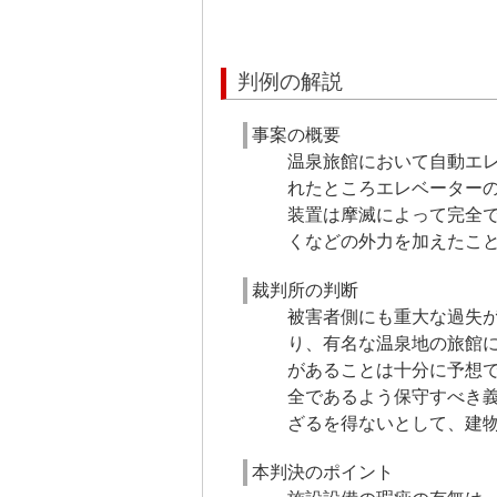
判例の解説
事案の概要
温泉旅館において自動エ
れたところエレベーター
装置は摩滅によって完全
くなどの外力を加えたこ
裁判所の判断
被害者側にも重大な過失
り、有名な温泉地の旅館
があることは十分に予想
全であるよう保守すべき
ざるを得ないとして、建
本判決のポイント