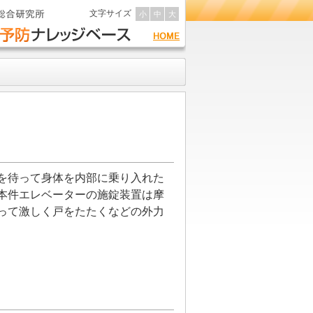
文字サイズ
小
中
大
を待って身体を内部に乗り入れた
本件エレベーターの施錠装置は摩
って激しく戸をたたくなどの外力