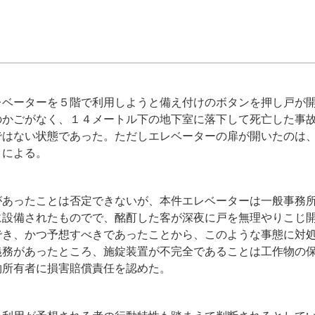
レベーターを５階で利用しようと備え付けのボタンを押し戸が
のかごがなく、１４メートル下の地下室に落下して死亡した事
ではない状態であった。ただしエレベーターの扉が開いたのは
とによる。
があったことは否定できないが、本件エレベーターは一般事務
に設備されたものでで、酩酊した客が深夜に戸を無理やりこじ
でき、かつ予想すべきであったことから、このような事態に対
義務があったところ、施錠装置が不完全であることは工作物の
物所有者に損害賠償責任を認めた。