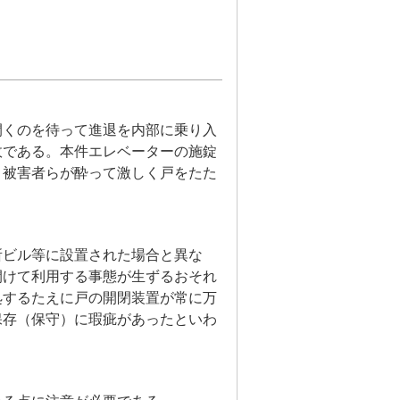
開くのを待って進退を内部に乗り入
故である。本件エレベーターの施錠
、被害者らが酔って激しく戸をたた
所ビル等に設置された場合と異な
開けて利用する事態が生ずるおそれ
処するたえに戸の開閉装置が常に万
保存（保守）に瑕疵があったといわ