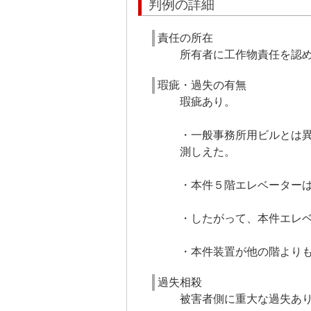
判例の詳細
責任の所在
所有者に工作物責任を認
瑕疵・過失の有無
瑕疵あり。
・一般事務所用ビルとは
測しえた。
・本件５階エレベータ
・したがって、本件エレ
・本件装置が他の階より
過失相殺
被害者側に重大な過失あ