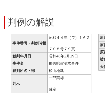
判例の解説
昭和４４年（ワ）１６２
原
事件番号・判例時報
原
７０８号７９頁
原
裁判年月日
昭和48年2月19日
被
事件名
損害賠償請求事件
天
裁判所名・部
松山地裁
一部棄却
判示
確定