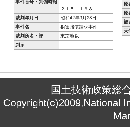
事件番号・判例時報
原
２１５－１６８
原
裁判年月日
昭和42年9月28日
被
事件名
損害賠償請求事件
天
裁判所名・部
東京地裁
判示
国土技術政策総
Copyright(c)2009,National In
Ma