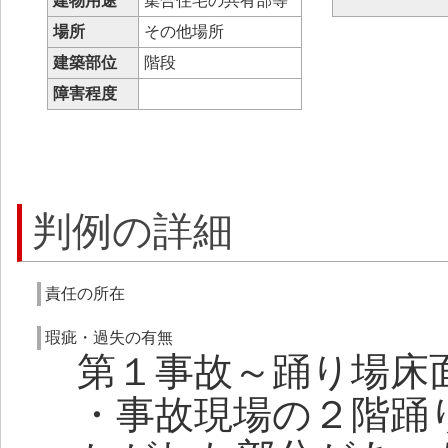
建物用途
集合住宅の共有部等
場所
その他場所
建築部位
階段
障害程度
判例の詳細
責任の所在
瑕疵・過失の有無
第１事故～踊り場床
・事故現場の２階踊