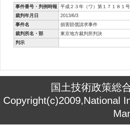
事件番号・判例時報
平成２３年（ワ）第１７１８１
裁判年月日
2013/6/3
事件名
損害賠償請求事件
裁判所名・部
東京地方裁判所判決
判示
国土技術政策総
Copyright(c)2009,National In
Ma