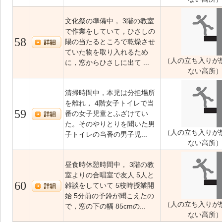
文化祭の準備中， 3階の教室
で作業をしていて，ひさしの
58
陽の当たるところで乾燥させ
ていた物を取り入れるため
（人の立ち入りが
に，窓からひさしに出て ...
ない高所
清掃時間中，本児は分担場所
を離れ， 4階女子トイレで当
59
番の女子児童とふざけてい
た。そのやりとりを聞いた男
（人の立ち入りが
子トイレの当番の男子児...
ない高所
昼食時休憩時間中， 3階の教
室よりの合唱室で友人 5人と
60
雑談をしていて 5校時授業開
始 5分前の予鈴が聞こえたの
（人の立ち入りが
で，窓の下の幅 85cmの...
ない高所