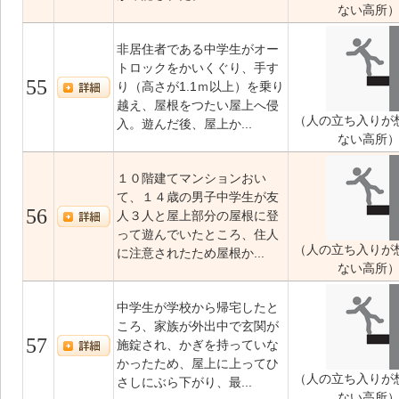
ない高所
非居住者である中学生がオー
トロックをかいくぐり、手す
55
り（高さが1.1ｍ以上）を乗り
越え、屋根をつたい屋上へ侵
（人の立ち入りが
入。遊んだ後、屋上か...
ない高所
１０階建てマンションおい
て、１４歳の男子中学生が友
56
人３人と屋上部分の屋根に登
って遊んでいたところ、住人
（人の立ち入りが
に注意されたため屋根か...
ない高所
中学生が学校から帰宅したと
ころ、家族が外出中で玄関が
57
施錠され、かぎを持っていな
かったため、屋上に上ってひ
（人の立ち入りが
さしにぶら下がり、最...
ない高所