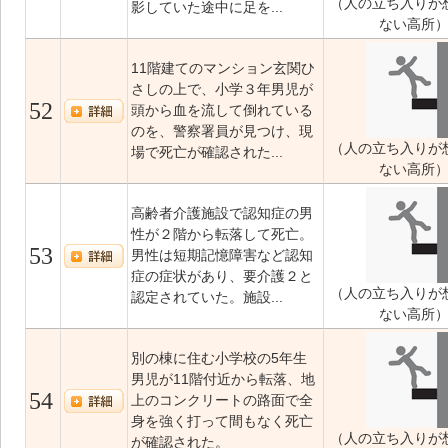
（人の立ち入りが
影していた途中に足を...
ない高所
11階建てのマンション玄関ひ
さしの上で、小学３年男児が
52
頭から血を流して倒れている
のを、警察署員が見つけ、現
（人の立ち入りが
場で死亡が確認された...
ない高所
高齢者介護施設で認知症の男
性が２階から転落して死亡。
53
男性は短期記憶障害など認知
症の症状があり、要介護２と
（人の立ち入りが
認定されていた。施設...
ない高所
別の棟に住む小学校の5年生
男児が11階付近から転落、地
54
上のコンクリートの路面で全
身を強く打って間もなく死亡
（人の立ち入りが
が確認された。