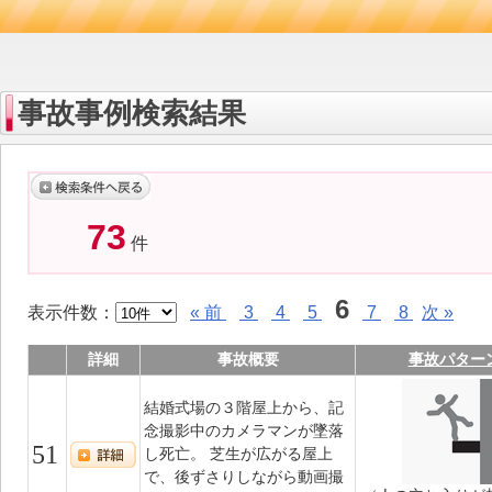
事故事例検索結果
73
件
6
表示件数：
« 前
3
4
5
7
8
次 »
詳細
事故概要
事故パター
結婚式場の３階屋上から、記
念撮影中のカメラマンが墜落
51
し死亡。 芝生が広がる屋上
で、後ずさりしながら動画撮