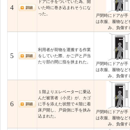
ドアに手をついていた為、開
4
いた時に巻き込まれそうにな
った。
戸閉時にドアが手
は衣服、履物など
み、負傷す
利用者が荷物を運搬する作業
5
をしていた際、かご戸と戸当
たり部の間に指を挟まれた。
戸閉時にドアが手
は衣服、履物など
み、負傷す
１階よりエレベーターに乗込
んだ被害者（小児）が、カゴ
6
に手を添えた状態で４階に着
床戸開し、戸袋側に手を挟み
戸閉時にドアが手
込まれた。
は衣服、履物など
み、負傷す