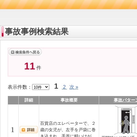
事故事例検索結果
11
件
1
表示件数：
2
次 »
詳細
事故概要
事故パター
百貨店のエレベーターで、２
1
歳の女児が、左手を戸袋に巻
き込まれ、手首に軽いけが。