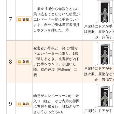
１階乗り場から母親とともに
乗り込もうとしていた幼児が
7
エレベーター扉に手をついた
まま、自分で身体障害者用押
戸閉時にドアが手
しボタンを押した。扉...
は衣服、履物など
み、負傷す
被害者が母親と一緒に2階か
らエレベーターに乗り、1階
で降りるとき、被害者が内ド
8
アに手をつきドアが開いた
戸閉時にドアが手
際、脇の戸袋（幅6mm）に
は衣服、履物など
腕...
み、負傷す
幼児がエレベーターのかご出
入り口柱と、かご内扉の隙間
9
に右腕を挟まれ、身動きがで
戸閉時にドアが手
きなくなったもの。