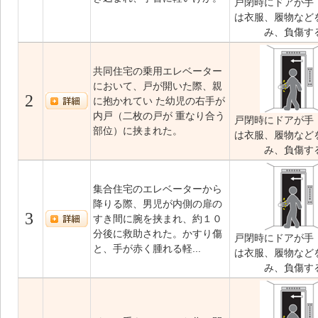
戸閉時にドアが手
は衣服、履物など
み、負傷す
共同住宅の乗用エレベーター
において、戸が開いた際、親
2
に抱かれてい た幼児の右手が
内戸（二枚の戸が 重なり合う
戸閉時にドアが手
部位）に挟まれた。
は衣服、履物など
み、負傷す
集合住宅のエレベーターから
降りる際、男児が内側の扉の
3
すき間に腕を挟まれ、約１０
分後に救助された。かすり傷
戸閉時にドアが手
と、手が赤く腫れる軽...
は衣服、履物など
み、負傷す