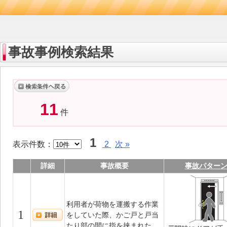
事故事例検索結果
11
件
1
表示件数：
2
次 »
詳細
事故概要
事故パター
利用者が荷物を運搬する作業
1
をしていた際、かご戸と戸当
たり部の間に指を挟まれた。