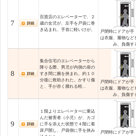
百貨店のエレベーターで、２
7
歳の女児が、左手を戸袋に巻
き込まれ、手首に軽いけが。
戸閉時にドアが手
は衣服、履物など
み、負傷す
集合住宅のエレベーターから
降りる際、男児が内側の扉の
8
すき間に腕を挟まれ、約１０
分後に救助された。かすり傷
戸閉時にドアが手
と、手が赤く腫れる軽...
は衣服、履物など
み、負傷す
１階よりエレベーターに乗込
んだ被害者（小児）が、カゴ
9
に手を添えた状態で４階に着
床戸開し、戸袋側に手を挟み
戸閉時にドアが手