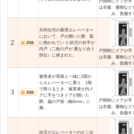
戸閉時にドアが手
は衣服、履物など
み、負傷す
共同住宅の乗用エレベーター
において、戸が開いた際、親
2
に抱かれてい た幼児の右手が
内戸（二枚の戸が 重なり合う
戸閉時にドアが手
部位）に挟まれた。
は衣服、履物など
み、負傷す
被害者が母親と一緒に2階か
らエレベーターに乗り、1階
で降りるとき、被害者が内ド
3
アに手をつきドアが開いた
戸閉時にドアが手
際、脇の戸袋（幅6mm）に
は衣服、履物など
腕...
み、負傷す
幼児がエレベーターのかご出