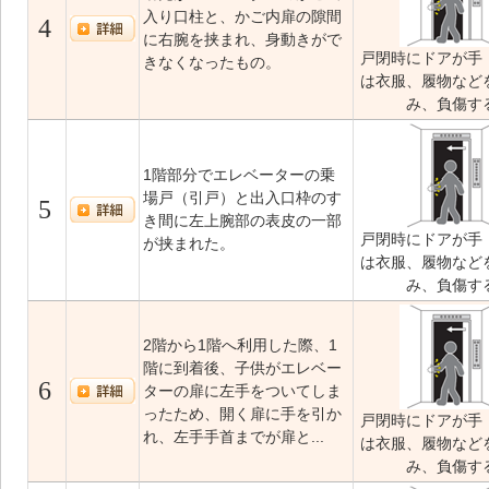
入り口柱と、かご内扉の隙間
4
に右腕を挟まれ、身動きがで
戸閉時にドアが手
きなくなったもの。
は衣服、履物など
み、負傷す
1階部分でエレベーターの乗
場戸（引戸）と出入口枠のす
5
き間に左上腕部の表皮の一部
戸閉時にドアが手
が挟まれた。
は衣服、履物など
み、負傷す
2階から1階へ利用した際、1
階に到着後、子供がエレベー
6
ターの扉に左手をついてしま
ったため、開く扉に手を引か
戸閉時にドアが手
れ、左手手首までが扉と...
は衣服、履物など
み、負傷す