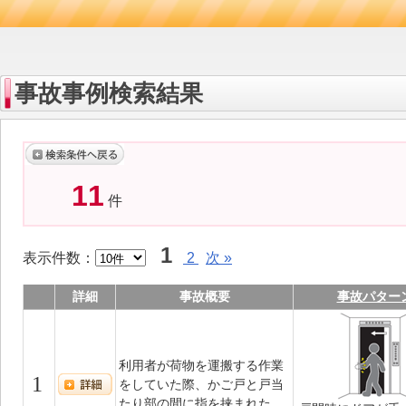
事故事例検索結果
11
件
1
表示件数：
2
次 »
詳細
事故概要
事故パター
利用者が荷物を運搬する作業
1
をしていた際、かご戸と戸当
たり部の間に指を挟まれた。