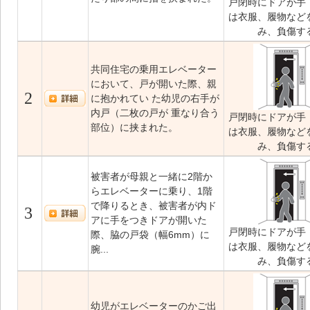
戸閉時にドアが手
は衣服、履物など
み、負傷す
共同住宅の乗用エレベーター
において、戸が開いた際、親
2
に抱かれてい た幼児の右手が
内戸（二枚の戸が 重なり合う
戸閉時にドアが手
部位）に挟まれた。
は衣服、履物など
み、負傷す
被害者が母親と一緒に2階か
らエレベーターに乗り、1階
で降りるとき、被害者が内ド
3
アに手をつきドアが開いた
戸閉時にドアが手
際、脇の戸袋（幅6mm）に
は衣服、履物など
腕...
み、負傷す
幼児がエレベーターのかご出