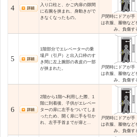
入り口柱と、かご内扉の隙間
4
に右腕を挟まれ、身動きがで
戸閉時にドアが手
きなくなったもの。
は衣服、履物など
み、負傷す
1階部分でエレベーターの乗
場戸（引戸）と出入口枠のす
5
き間に左上腕部の表皮の一部
戸閉時にドアが手
が挟まれた。
は衣服、履物など
み、負傷す
2階から1階へ利用した際、1
階に到着後、子供がエレベー
6
ターの扉に左手をついてしま
ったため、開く扉に手を引か
戸閉時にドアが手
れ、左手手首までが扉と...
は衣服、履物など
み、負傷す