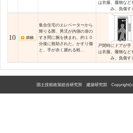
は衣服、履物など
み、負傷す
集合住宅のエレベーターから
降りる際、男児が内側の扉の
10
すき間に腕を挟まれ、約１０
分後に救助された。かすり傷
戸閉時にドアが手
と、手が赤く腫れる軽...
は衣服、履物など
み、負傷す
国土技術政策総合研究所 建築研究部 Copyright(c)2009,Natio