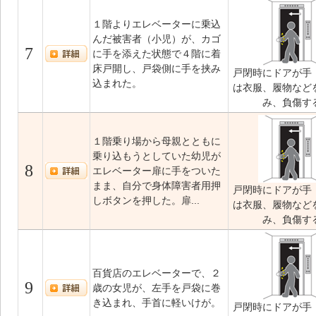
１階よりエレベーターに乗込
んだ被害者（小児）が、カゴ
7
に手を添えた状態で４階に着
床戸開し、戸袋側に手を挟み
戸閉時にドアが手
込まれた。
は衣服、履物など
み、負傷す
１階乗り場から母親とともに
乗り込もうとしていた幼児が
8
エレベーター扉に手をついた
まま、自分で身体障害者用押
戸閉時にドアが手
しボタンを押した。扉...
は衣服、履物など
み、負傷す
百貨店のエレベーターで、２
9
歳の女児が、左手を戸袋に巻
き込まれ、手首に軽いけが。
戸閉時にドアが手