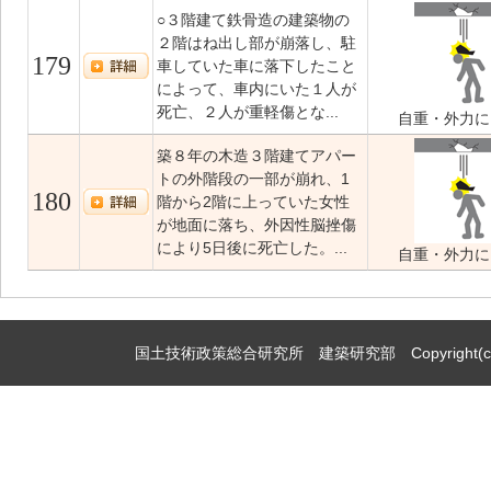
○３階建て鉄骨造の建築物の
２階はね出し部が崩落し、駐
179
車していた車に落下したこと
によって、車内にいた１人が
死亡、２人が重軽傷とな...
自重・外力に
築８年の木造３階建てアパー
トの外階段の一部が崩れ、1
180
階から2階に上っていた女性
が地面に落ち、外因性脳挫傷
により5日後に死亡した。...
自重・外力に
国土技術政策総合研究所 建築研究部 Copyright(c)2009,Natio