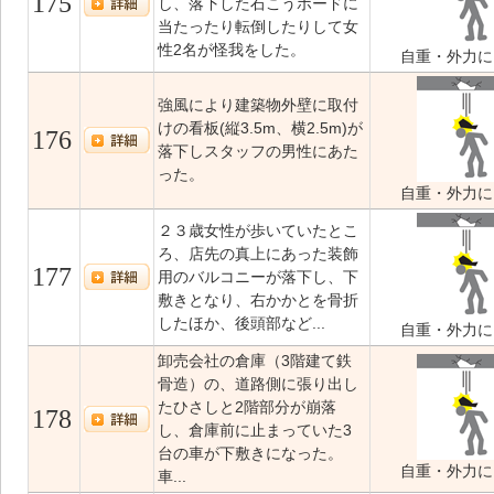
175
し、落下した石こうボードに
当たったり転倒したりして女
性2名が怪我をした。
自重・外力に
強風により建築物外壁に取付
けの看板(縦3.5m、横2.5m)が
176
落下しスタッフの男性にあた
った。
自重・外力に
２３歳女性が歩いていたとこ
ろ、店先の真上にあった装飾
177
用のバルコニーが落下し、下
敷きとなり、右かかとを骨折
したほか、後頭部など...
自重・外力に
卸売会社の倉庫（3階建て鉄
骨造）の、道路側に張り出し
たひさしと2階部分が崩落
178
し、倉庫前に止まっていた3
台の車が下敷きになった。
自重・外力に
車...