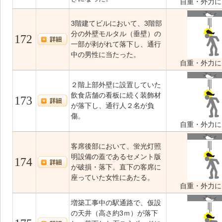
自重・外力に
3階建てビルにおいて、3階部
分の外壁モルタル（垂壁）の
172
一部が剥がれて落下し、通行
中の男性に当たった。
自重・外力に
２階上部外壁に設置していた
飲食店舗の看板に続く装飾材
173
が落下し、通行人２名が負
傷。
自重・外力に
客席後部において、蛍光灯照
明設備の蓋であるセメント版
174
が破損・落下。直下の客席に
座っていた女性にあたる。
自重・外力に
増築工事中の駅通路で、仮設
の天井（高さ約3ｍ）が落下