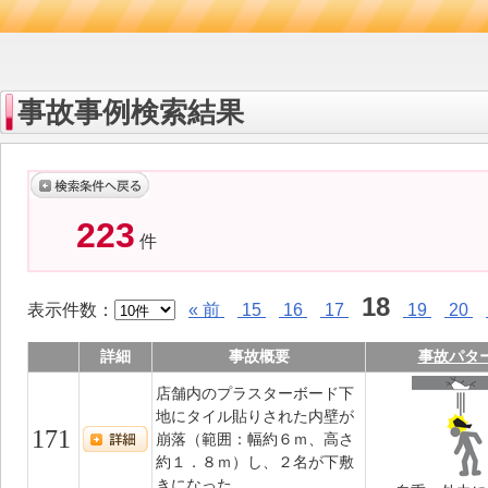
事故事例検索結果
223
件
18
表示件数：
« 前
15
16
17
19
20
詳細
事故概要
事故パタ
店舗内のプラスターボード下
地にタイル貼りされた内壁が
171
崩落（範囲：幅約６ｍ、高さ
約１．８ｍ）し、２名が下敷
きになった。