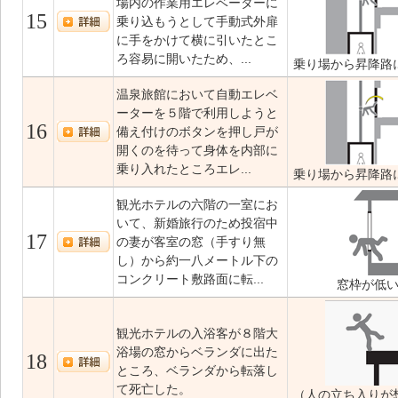
場内の作業用エレベーターに
15
乗り込もうとして手動式外扉
に手をかけて横に引いたとこ
ろ容易に開いたため、...
乗り場から昇降路
温泉旅館において自動エレベ
ーターを５階で利用しようと
16
備え付けのボタンを押し戸が
開くのを待って身体を内部に
乗り入れたところエレ...
乗り場から昇降路
観光ホテルの六階の一室にお
いて、新婚旅行のため投宿中
17
の妻が客室の窓（手すり無
し）から約一八メートル下の
コンクリート敷路面に転...
窓枠が低
観光ホテルの入浴客が８階大
浴場の窓からベランダに出た
18
ところ、ベランダから転落し
て死亡した。
（人の立ち入りが