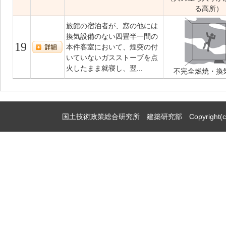
る高所）
旅館の宿泊者が、窓の他には
換気設備のない四畳半一間の
19
本件客室において、煙突の付
いていないガスストーブを点
火したまま就寝し、翌...
不完全燃焼・換
国土技術政策総合研究所 建築研究部 Copyright(c)2009,Natio