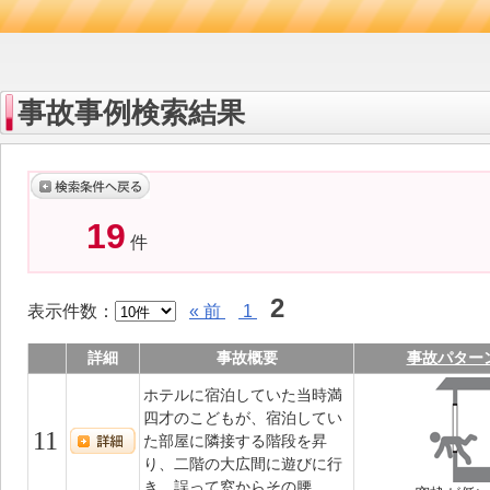
事故事例検索結果
19
件
2
表示件数：
« 前
1
詳細
事故概要
事故パター
ホテルに宿泊していた当時満
四才のこどもが、宿泊してい
11
た部屋に隣接する階段を昇
り、二階の大広間に遊びに行
き、誤って窓からその腰...