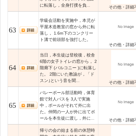
に転落し，全身打撲を負...
その他・詳細
学級会活動を実施中，本児が
平屋木造教室の窓から外に転
63
落し， 1.6m下のコンクリー
ト溝で前頭部を強打した。
その他・詳細
当日，本生徒は登校後，校舎
6階の女子トイレの窓から， 2
64
階廊下 (バルコニー )に転落し
た。 2階にいた教諭が，「ド
スン｣という音を聞...
その他・詳細
バレーボール部活動時，体育
館で対人パスを 3人で実施
65
中，ボールがそれて外に出
た。仲間の一人が外に出てボ
ールを本生徒に渡し，外に...
その他・詳細
帰りの会の始まる前の休憩時