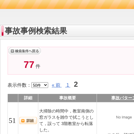
事故事例検索結果
77
件
2
表示件数：
« 前
1
詳細
事故概要
事故パター
大掃除の時間中，教室南側の
窓ガラスを雑巾で拭こうとし
51
て，誤って 3階教室から転落
した。