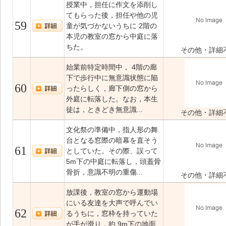
授業中，担任に作文を添削し
てもらった後，担任や他の児
59
童が気づかないうちに 2階の
本児の教室の窓から中庭に落
ちた。
その他・詳細
始業前特定時間中， 4階の廊
下で歩行中に無意識状態に陥
60
ったらしく，廊下側の窓から
外庭に転落した。なお，本生
徒は，ときどき無意識...
その他・詳細
文化祭の準備中，指人形の舞
台となる窓際の暗幕を直そう
61
としていた。その際、誤って
5m下の中庭に転落し，頭蓋骨
骨折，意識不明の重傷...
その他・詳細
放課後，教室の窓から運動場
にいる友達を大声で呼んでい
62
るうちに，窓枠を持っていた
が手が滑り，約 9m下の地面