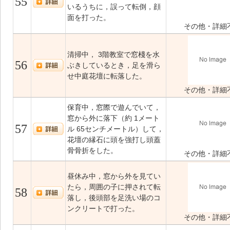
55
いるうちに，誤って転倒，顔
面を打った。
その他・詳細
清掃中， 3階教室で窓棧を水
56
ぶきしているとき，足を滑ら
せ中庭花壇に転落した。
その他・詳細
保育中，窓際で遊んでいて，
窓から外に落下（約 1メート
57
ル 65センチメートル）して，
花壇の縁石に頭を強打し頭蓋
骨骨折をした。
その他・詳細
昼休み中，窓から外を見てい
たら，周囲の子に押されて転
58
落し，後頭部を足洗い場のコ
ンクリートで打った。
その他・詳細