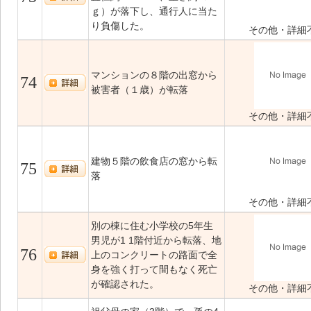
ｇ）が落下し、通行人に当た
り負傷した。
その他・詳細
マンションの８階の出窓から
74
被害者（１歳）が転落
その他・詳細
建物５階の飲食店の窓から転
75
落
その他・詳細
別の棟に住む小学校の5年生
男児が1 1階付近から転落、地
76
上のコンクリートの路面で全
身を強く打って間もなく死亡
が確認された。
その他・詳細