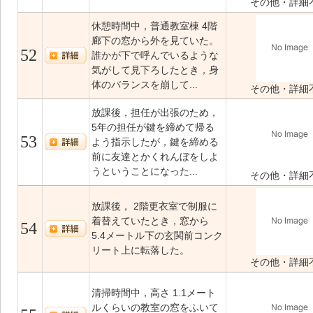
その他・詳細
休憩時間中，普通教室棟 4階
廊下の窓から外を見ていた。
52
誰かが下で呼んでいるような
気がして見下ろしたとき，身
体のバランスを崩して...
その他・詳細
放課後，担任が出張のため，
5年の担任が鍵を締めて帰る
53
よう指示したが，鍵を締める
前に友達とかくれんぼをしよ
うということになった...
その他・詳細
放課後， 2階更衣室で制服に
着替えていたとき，窓から
54
5.4メートル下の玄関前コンク
リート上に転落した。
その他・詳細
清掃時間中，高さ 1.1メート
ルくらいの教室の窓をふいて