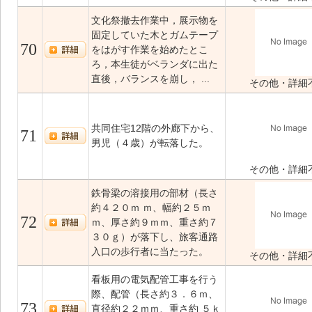
文化祭撤去作業中，展示物を
固定していた木とガムテープ
70
をはがす作業を始めたとこ
ろ，本生徒がベランダに出た
直後，バランスを崩し， ...
その他・詳細
共同住宅12階の外廊下から、
71
男児（４歳）が転落した。
その他・詳細
鉄骨梁の溶接用の部材（長さ
約４２０ｍ ｍ、幅約２５ｍ
72
ｍ、厚さ約９ｍｍ、重さ約７
３０ｇ）が落下し、旅客通路
入口の歩行者に当たった。
その他・詳細
看板用の電気配管工事を行う
際、配管（長さ約３．６ｍ、
73
直径約２２ｍｍ、重さ約 ５ｋ