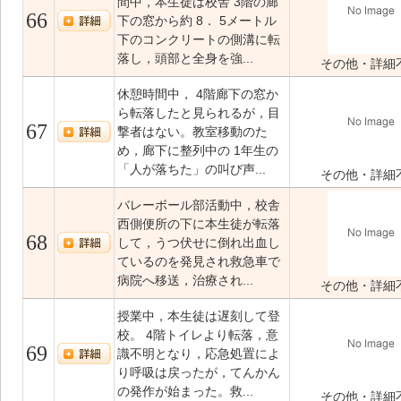
間中，本生徒は校舎 3階の廊
66
下の窓から約 8． 5メートル
下のコンクリートの側溝に転
落し，頭部と全身を強...
その他・詳細
休憩時間中， 4階廊下の窓か
ら転落したと見られるが，目
67
撃者はない。教室移動のた
め，廊下に整列中の 1年生の
「人が落ちた」の叫び声...
その他・詳細
バレーボール部活動中，校舎
西側便所の下に本生徒が転落
68
して，うつ伏せに倒れ出血し
ているのを発見され救急車で
病院へ移送，治療され...
その他・詳細
授業中，本生徒は遅刻して登
校。 4階トイレより転落，意
69
識不明となり，応急処置によ
り呼吸は戻ったが，てんかん
の発作が始まった。救...
その他・詳細