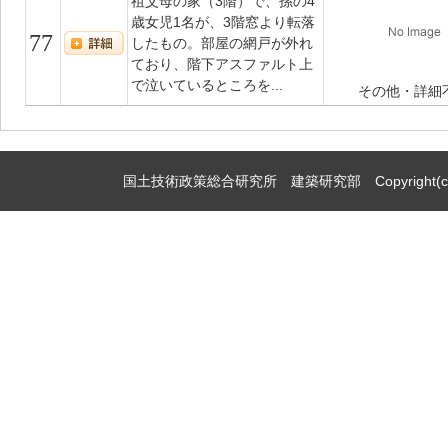
祖父母の家（3階）で、孫の4
歳女児1名が、3階窓より転落
77
したもの。部屋の網戸が外れ
ており、階下アスファルト上
で泣いているところを...
その他・詳細
国土技術政策総合研究所 建築研究部 Copyright(c)2009,Natio