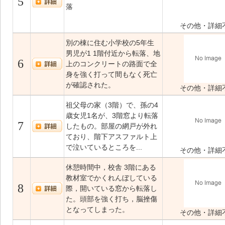
5
落
その他・詳細
別の棟に住む小学校の5年生
男児が1 1階付近から転落、地
6
上のコンクリートの路面で全
身を強く打って間もなく死亡
が確認された。
その他・詳細
祖父母の家（3階）で、孫の4
歳女児1名が、3階窓より転落
7
したもの。部屋の網戸が外れ
ており、階下アスファルト上
で泣いているところを...
その他・詳細
休憩時間中，校舎 3階にある
教材室でかくれんぼしている
8
際，開いている窓から転落し
た。頭部を強く打ち，脳挫傷
となってしまった。
その他・詳細