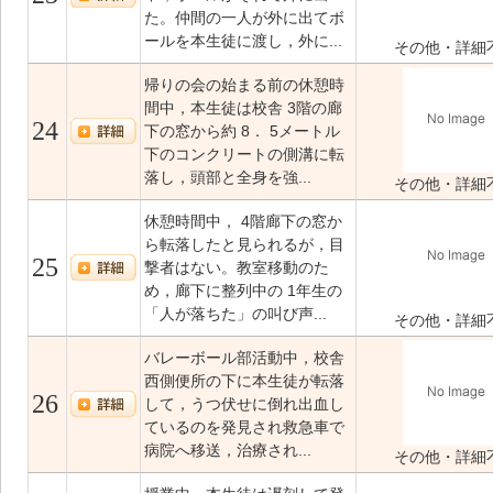
た。仲間の一人が外に出てボ
ールを本生徒に渡し，外に...
その他・詳細
帰りの会の始まる前の休憩時
間中，本生徒は校舎 3階の廊
24
下の窓から約 8． 5メートル
下のコンクリートの側溝に転
落し，頭部と全身を強...
その他・詳細
休憩時間中， 4階廊下の窓か
ら転落したと見られるが，目
25
撃者はない。教室移動のた
め，廊下に整列中の 1年生の
「人が落ちた」の叫び声...
その他・詳細
バレーボール部活動中，校舎
西側便所の下に本生徒が転落
26
して，うつ伏せに倒れ出血し
ているのを発見され救急車で
病院へ移送，治療され...
その他・詳細