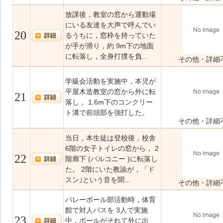
放課後，教室の窓から運動場
にいる友達を大声で呼んでい
20
るうちに，窓枠を持っていた
が手が滑り，約 9m下の地面
に転落し，全身打撲を負...
その他・詳細
学級会活動を実施中，本児が
平屋木造教室の窓から外に転
21
落し， 1.6m下のコンクリー
ト溝で前頭部を強打した。
その他・詳細
当日，本生徒は登校後，校舎
6階の女子トイレの窓から， 2
22
階廊下 (バルコニー )に転落し
た。 2階にいた教諭が，「ド
スン｣という音を聞...
その他・詳細
バレーボール部活動時，体育
館で対人パスを 3人で実施
23
中，ボールがそれて外に出