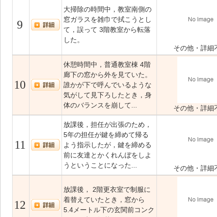
大掃除の時間中，教室南側の
窓ガラスを雑巾で拭こうとし
9
て，誤って 3階教室から転落
した。
その他・詳細
休憩時間中，普通教室棟 4階
廊下の窓から外を見ていた。
10
誰かが下で呼んでいるような
気がして見下ろしたとき，身
体のバランスを崩して...
その他・詳細
放課後，担任が出張のため，
5年の担任が鍵を締めて帰る
11
よう指示したが，鍵を締める
前に友達とかくれんぼをしよ
うということになった...
その他・詳細
放課後， 2階更衣室で制服に
着替えていたとき，窓から
12
5.4メートル下の玄関前コンク