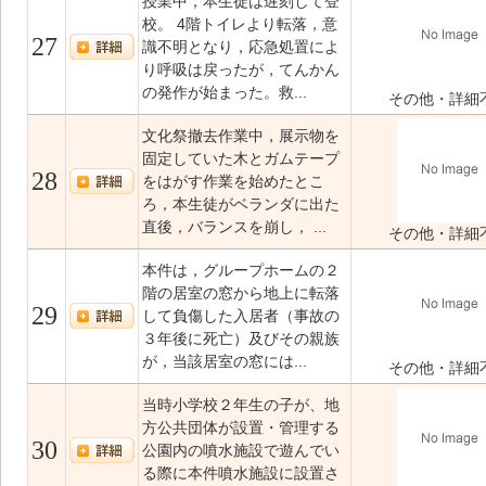
授業中，本生徒は遅刻して登
校。 4階トイレより転落，意
27
識不明となり，応急処置によ
り呼吸は戻ったが，てんかん
の発作が始まった。救...
その他・詳細
文化祭撤去作業中，展示物を
固定していた木とガムテープ
28
をはがす作業を始めたとこ
ろ，本生徒がベランダに出た
直後，バランスを崩し， ...
その他・詳細
本件は，グループホームの２
階の居室の窓から地上に転落
29
して負傷した入居者（事故の
３年後に死亡）及びその親族
が，当該居室の窓には...
その他・詳細
当時小学校２年生の子が、地
方公共団体が設置・管理する
30
公園内の噴水施設で遊んでい
る際に本件噴水施設に設置さ