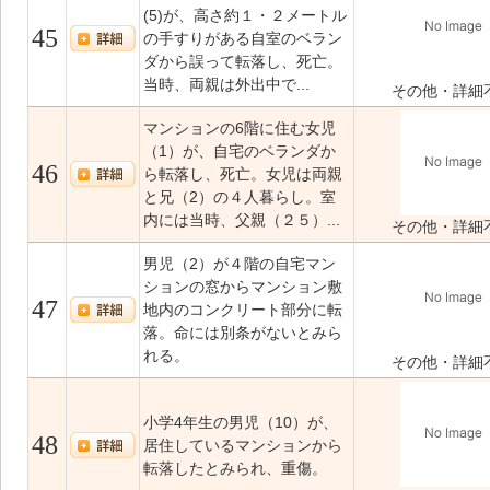
(5)が、高さ約１・２メートル
45
の手すりがある自室のベラン
ダから誤って転落し、死亡。
当時、両親は外出中で...
その他・詳細
マンションの6階に住む女児
（1）が、自宅のベランダか
46
ら転落し、死亡。女児は両親
と兄（2）の４人暮らし。室
内には当時、父親（２５）...
その他・詳細
男児（2）が４階の自宅マン
ションの窓からマンション敷
47
地内のコンクリート部分に転
落。命には別条がないとみら
れる。
その他・詳細
小学4年生の男児（10）が、
48
居住しているマンションから
転落したとみられ、重傷。