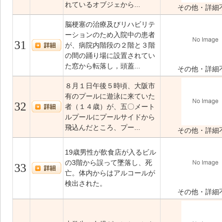
れているオブジェから...
その他・詳細
脳梗塞の治療及びリハビリテ
ーションのため入院中の患者
31
が、病院内階段の２階と３階
の間の踊り場に設置されてい
た窓から転落し，頭蓋...
その他・詳細
８月１日午後５時頃、大阪市
有のプールに遊泳に来ていた
32
者（１４歳）が、五〇メート
ルプールにプールサイドから
飛込んだところ、プー...
その他・詳細
19歳男性が飲食店が入るビル
の3階から誤って墜落し、死
33
亡。体内からはアルコールが
検出された。
その他・詳細