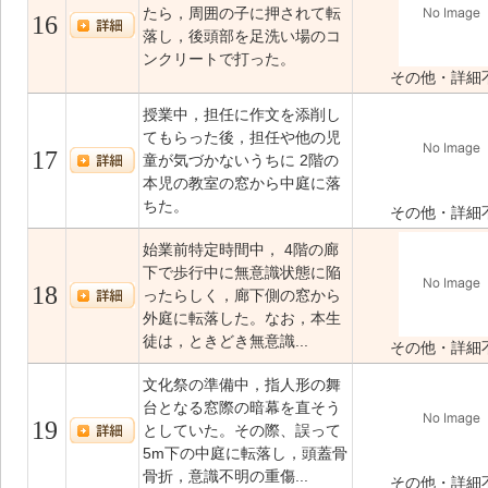
たら，周囲の子に押されて転
16
落し，後頭部を足洗い場のコ
ンクリートで打った。
その他・詳細
授業中，担任に作文を添削し
てもらった後，担任や他の児
17
童が気づかないうちに 2階の
本児の教室の窓から中庭に落
ちた。
その他・詳細
始業前特定時間中， 4階の廊
下で歩行中に無意識状態に陥
18
ったらしく，廊下側の窓から
外庭に転落した。なお，本生
徒は，ときどき無意識...
その他・詳細
文化祭の準備中，指人形の舞
台となる窓際の暗幕を直そう
19
としていた。その際、誤って
5m下の中庭に転落し，頭蓋骨
骨折，意識不明の重傷...
その他・詳細