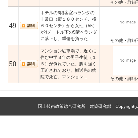
その他・詳細
ホテルの6階客室べランダの
非常口（縦１８０センチ、横
49
６０センチ）から女性（55）
が4メートル下の5階ベランダ
に落下し、重傷を負った...
その他・詳細
マンション駐車場で、近くに
住む中学３年の男子生徒（１
50
５）が倒れていた。胸を強く
圧迫されており、搬送先の病
院で死亡。マンション...
その他・詳細
国土技術政策総合研究所 建築研究部 Copyright(c)2009,Natio