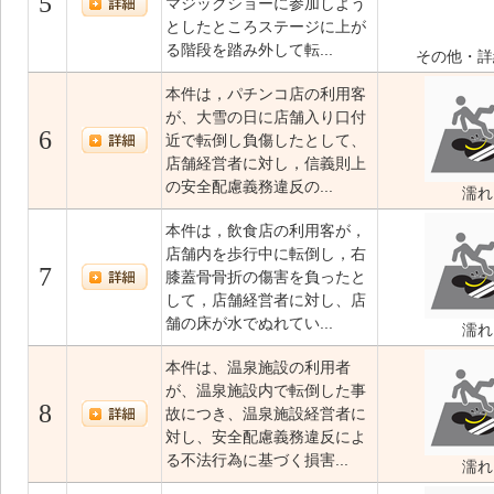
5
マジックショーに参加しよう
としたところステージに上が
る階段を踏み外して転...
その他・詳
本件は，パチンコ店の利用客
が、大雪の日に店舗入り口付
6
近で転倒し負傷したとして、
店舗経営者に対し，信義則上
の安全配慮義務違反の...
濡れ
本件は，飲食店の利用客が，
店舗内を歩行中に転倒し，右
7
膝蓋骨骨折の傷害を負ったと
して，店舗経営者に対し、店
舗の床が水でぬれてい...
濡れ
本件は、温泉施設の利用者
が、温泉施設内で転倒した事
8
故につき、温泉施設経営者に
対し、安全配慮義務違反によ
る不法行為に基づく損害...
濡れ