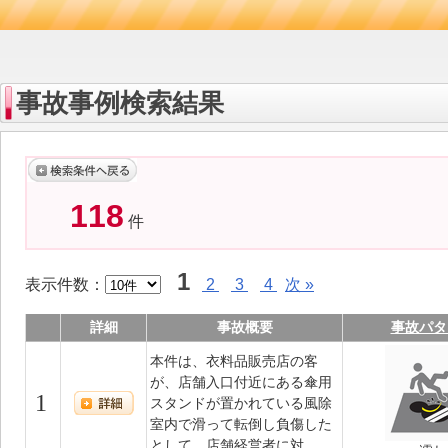
事故事例検索結果
118
件
1
表示件数：
2
3
4
次 »
詳細
事故概要
事故パタ
本件は、衣料品販売店の客
が、店舗入口付近にある傘用
1
スタンドが置かれている風除
室内で滑って転倒し負傷した
として、店舗経営者に対...