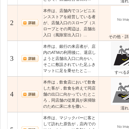
濡れ
本件は、店舗内でコンビニエ
ンスストアを経営している者
2
が、店舗入口のスロープ（ス
ロープとその周辺は、店舗出
入口（風除室出入口）...
その他・詳
本件は、銀行の来店者が、店
内のATMの利用後に、退店し
3
ようと店舗出入口に向かい、
そこに敷設されていた足ふき
マットに足を乗せたとこ...
すべる
本件は，飲食店において飲食
した客が，飲食を終えて同店
4
舗の出口に向かっていたとこ
ろ，同店舗の従業員が床掃除
のために床に水を撒い...
濡れ
本件は、マジックバーに客と
して訪れた原告が，店内での