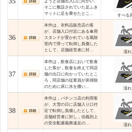
35
ようと店舗出入口に向かい、
そこに敷設されていた足ふき
マットに足を乗せたとこ...
すべる
本件は、衣料品販売店の客
が、店舗入口付近にある傘用
36
スタンドが置かれている風除
室内で滑って転倒し負傷した
として、店舗経営者に対...
濡れ
本件は，飲食店において飲食
した客が，飲食を終えて同店
37
舗の出口に向かっていたとこ
ろ，同店舗の従業員が床掃除
のために床に水を撒い...
濡れ
本件は，パチンコ店の利用客
が、大雪の日に店舗入り口付
38
近で転倒し負傷したとして、
店舗経営者に対し，信義則上
の安全配慮義務違反の...
濡れ