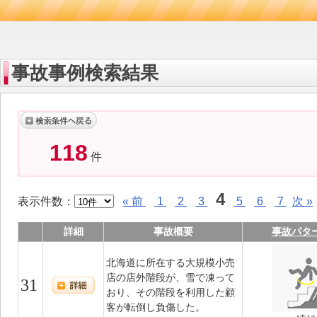
事故事例検索結果
118
件
4
表示件数：
« 前
1
2
3
5
6
7
次 »
詳細
事故概要
事故パタ
北海道に所在する大規模小売
店の店外階段が、雪で凍って
31
おり、その階段を利用した顧
客が転倒し負傷した。