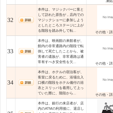
凍結
本件は、マジックバーに客と
して訪れた原告が，店内での
32
マジックショーに参加しよう
としたところステージに上が
る階段を踏み外して転...
その他・詳
本件は、映画館の来館者が、
館内の非常通路内の階段で転
33
倒して死亡したことから、被
害者の遺族が、非常通路は通
常有すべき安全性を欠...
その他・詳
本件は、ホテルの宿泊客が、
客室に戻るために、浴場出入
34
口横の階段をホテル備付の浴
衣とスリッパを着用して上っ
ていた際に、階段から...
その他・詳
本件は、銀行の来店者が、店
内のATMの利用後に、退店し