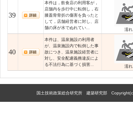
本件は，飲食店の利用客が，
店舗内を歩行中に転倒し，右
39
膝蓋骨骨折の傷害を負ったと
して，店舗経営者に対し、店
舗の床が水でぬれてい...
濡れ
本件は、温泉施設の利用者
が、温泉施設内で転倒した事
40
故につき、温泉施設経営者に
対し、安全配慮義務違反によ
る不法行為に基づく損害...
濡れ
国土技術政策総合研究所 建築研究部 Copyright(c)2009,Natio