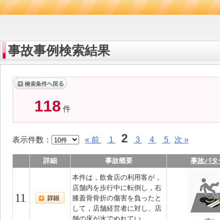
事故事例検索結果
118
件
2
表示件数：
« 前
1
3
4
5
次 »
詳細
事故概要
事故パタ
本件は，飲食店の利用客が，
店舗内を歩行中に転倒し，右
11
膝蓋骨骨折の傷害を負ったと
して，店舗経営者に対し、店
舗の床が水でぬれてい...