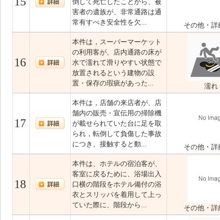
15
倒して死亡したことから、被
害者の遺族が、非常通路は通
常有すべき安全性を欠...
その他・詳
本件は，スーパーマーケット
の利用客が、店内通路の床が
16
水で濡れて滑りやすい状態で
放置されるという建物の設
置・保存の瑕疵があった...
濡れ
本件は，店舗の来店者が、店
舗内の販売・宣伝用の掃除機
17
が載せられていた台に足を取
られ，転倒して負傷した事故
につき、接触すると動...
その他・詳
本件は、ホテルの宿泊客が、
客室に戻るために、浴場出入
18
口横の階段をホテル備付の浴
衣とスリッパを着用して上っ
ていた際に、階段から...
その他・詳