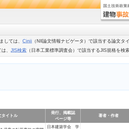
ましては、
Cinii
（NII論文情報ナビゲータ）で該当する論文タ
ては、
JIS検索
（日本工業標準調査会）で該当するJIS規格を検
発行、掲載誌
文タイトル
著者・作者
ページ等
日本建築学会 学