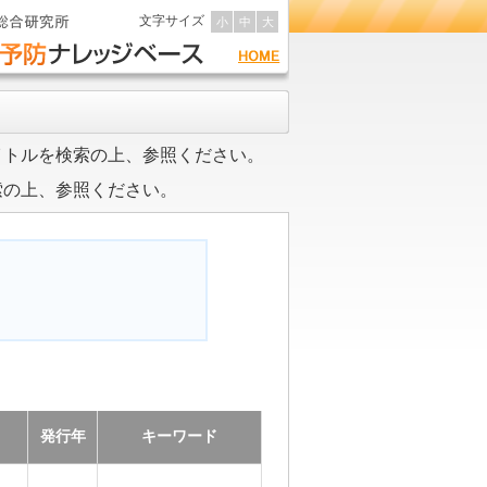
文字サイズ
小
中
大
イトルを検索の上、参照ください。
索の上、参照ください。
発行年
キーワード