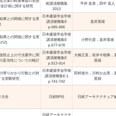
る児童の転落事故の実態
術講演梗概集
平井 友章，田中 直人
安全計画に関する研究
2012
日本建築学会学術
効果との関係に関する実
講演梗概集E
直井英雄
験
p.685-686
日本建築学会学術
効果との関係に関する実
講演梗概集E
小野行彦，直井英雄
の2)
p.677-678
日本建築学会学術
故防止上の寸法要件に関
大橋正直，岩井今朝典，
講演梗概集E
件の妥当性についての検討
英雄
p.913-914
日本建築学会学術
の寄りかかり行動との対
田村雄大，川村かお里，
講演梗概集E-1
する実験研究
英雄
p.741-742
り大全
日経BP社
日経アーキテクチュア
日経アーキテクチ