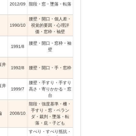
2012/09
階段・窓・墜落・転落
腰壁・開口・個人差・
1990/10
視覚的要因・心理評
価・窓枠・袖壁
腰壁・開口・窓枠・袖
1991/8
壁
直井
1992/8
腰壁・開口・手・窓枠
腰壁・手すり・手すり
直井
1999/7
高さ・寄りかかる・窓
台
階段・強度基準・柵・
手すり・窓・ベラン
編
2008/10
ダ・裁判・墜落・転
落・庇・子ども
すべり・すべり抵抗・