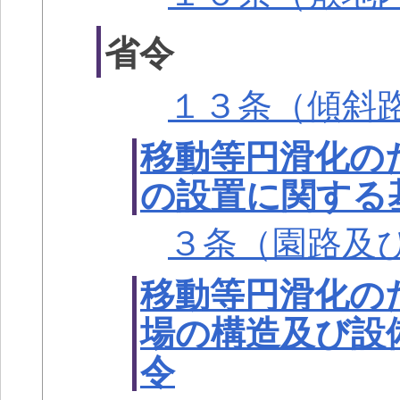
省令
１３条（傾斜
移動等円滑化の
の設置に関する
３条（園路及
移動等円滑化の
場の構造及び設
令