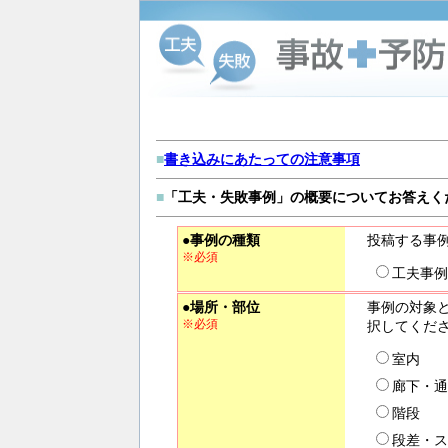
■
書き込みにあたっての注意事項
■
「工夫・失敗事例」の概要についてお答えく
●事例の種類
投稿する事
※必須
工夫事例
●場所・部位
事例の対象
※必須
択してくだ
室内
廊下・通
階段
段差・ス