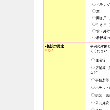
ベランダ
窓
開き戸（
引き戸（
塀・外壁
看板等の
●施設の用途
事例の対象
※必須
てください
住宅等（
店舗等（
など）
事務所等
ホテル・
娯楽・風
公共施設