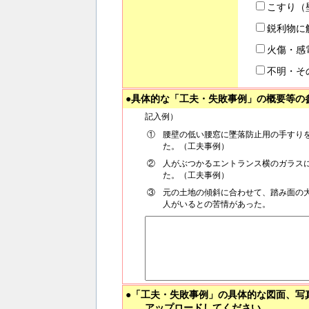
こすり（
鋭利物に
火傷・感
不明・そ
●具体的な「工夫・失敗事例」の概要等の
記入例）
①
腰壁の低い腰窓に墜落防止用の手すり
た。（工夫事例）
②
人がぶつかるエントランス横のガラス
た。（工夫事例）
③
元の土地の傾斜に合わせて、踏み面の
人がいるとの苦情があった。
●「工夫・失敗事例」の具体的な図面、写
アップロードしてください。