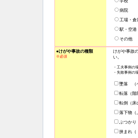
学校
病院
工場・倉
駅・空港
その他
●けがや事故の種類
けがや事故
※必須
い。
・工夫事例の
・失敗事例の
墜落 （
転落（階
転倒（床
落下物（
ぶつかり
挟まれ（